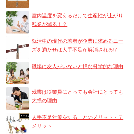
室内温度を変えるだけで生産性が上がり
残業が減る！？
就活中の現代の若者が企業に求めるニー
ズを満たせば人手不足が解消される!?
職場に友人がいないと損な科学的な理由
残業は従業員にとっても会社にとっても
大損の理由
人手不足対策をすることのメリット・デ
メリット