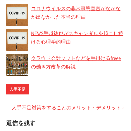
コロナウイルスの非常事態宣言がなかな
か出なかった本当の理由
NEWS手越祐也がスキャンダルを起こし続
ける心理学的理由
クラウド会計ソフトなどを手掛けるfreee
の働き方改革の解説
人手不足
投
次
人手不足対策をすることのメリット・デメリット
の
稿
返信を残す
記