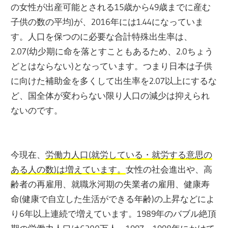
の女性が出産可能とされる15歳から49歳までに産む
子供の数の平均)が、2016年には1.44になっていま
す。人口を保つのに必要な合計特殊出生率は、
2.07(幼少期に命を落とすこともあるため、2.0ちょう
どとはならない)となっています。つまり日本は子供
に向けた補助金を多くして出生率を2.07以上にするな
ど、国全体が変わらない限り人口の減少は抑えられ
ないのです。
今現在、
労働力人口(就労している・就労する意思の
ある人の数)は増えています。
女性の社会進出や、高
齢者の再雇用、就職氷河期の失業者の雇用、健康寿
命(健康で自立した生活ができる年齢)の上昇などによ
り6年以上連続で増えています。1989年のバブル絶頂