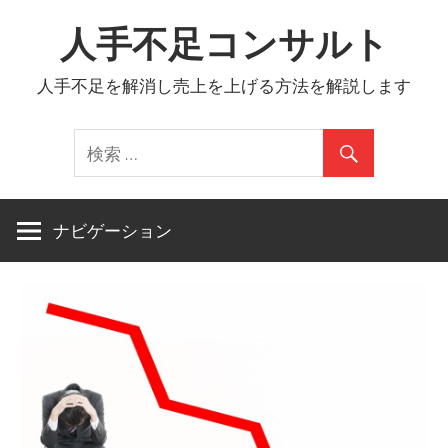
コ
人手不足コンサルト
ン
テ
人手不足を解消し売上を上げる方法を解説します
ン
ツ
へ
ス
キ
ナビゲーション
ッ
プ