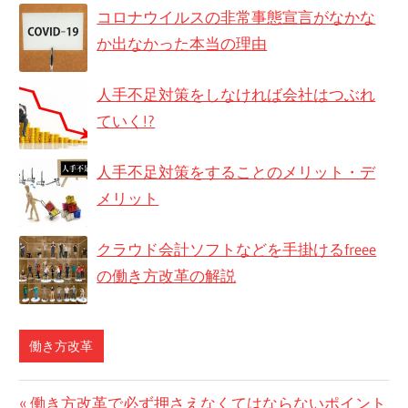
コロナウイルスの非常事態宣言がなかな
か出なかった本当の理由
人手不足対策をしなければ会社はつぶれ
ていく!?
人手不足対策をすることのメリット・デ
メリット
クラウド会計ソフトなどを手掛けるfreee
の働き方改革の解説
働き方改革
投
前
働き方改革で必ず押さえなくてはならないポイント