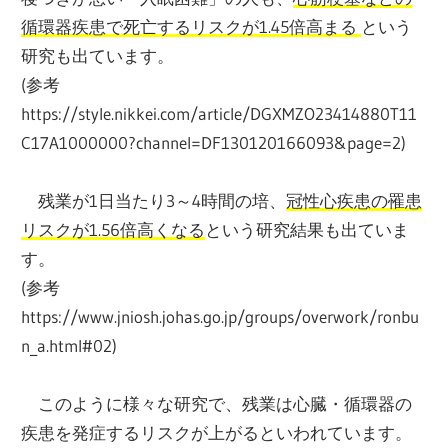
循環器疾患で死亡するリスクが1.45倍高まる
という
研究も出ています。
(参考
https://style.nikkei.com/article/DGXMZO23414880T11
C17A1000000?channel=DF130120166093&page=2)
残業が1日当たり3～4時間の培、
冠性心疾患の罹患
リスクが1.56倍高くなる
という研究結果も出ていま
す。
(参考
https://www.jniosh.johas.go.jp/groups/overwork/ronbu
n_a.html#02)
このように様々な研究で、残業は心臓・循環器の
疾患を発症するリスクが上がるといわれています。