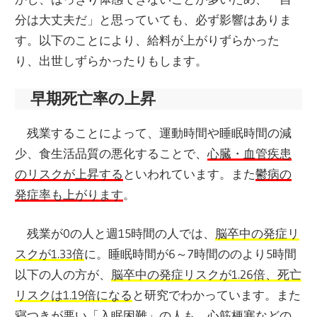
分は大丈夫だ」と思っていても、必ず影響はありま
す。以下のことにより、給料が上がりずらかった
り、出世しずらかったりもします。
早期死亡率の上昇
残業することによって、運動時間や睡眠時間の減
少、食生活品質の悪化することで、
心臓・血管疾患
のリスクが上昇する
といわれています。また
鬱病の
発症率も上がります
。
残業が0の人と週15時間の人では、
脳卒中の発症リ
スクが1.33倍
に。睡眠時間が6～7時間ののより5時間
以下の人の方が、
脳卒中の発症リスクが1.26倍、死亡
リスクは1.19倍になる
と研究でわかっています。また
寝つきが悪い「入眠困難」の人も、
心筋梗塞などの