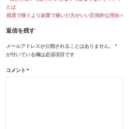
の
とは
稿
次
記
残業で稼ぐより副業で稼いだ方がいい圧倒的な理由
ナ
の
事:
返信を残す
ビ
記
事:
ゲ
メールアドレスが公開されることはありません。
*
ー
が付いている欄は必須項目です
シ
コメント
*
ョ
ン