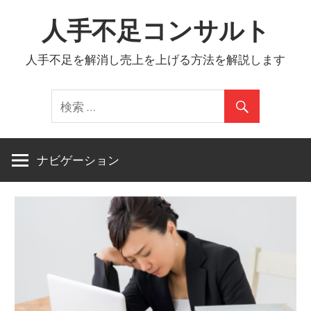
コ
人手不足コンサルト
ン
テ
人手不足を解消し売上を上げる方法を解説します
ン
ツ
へ
ス
キ
ナビゲーション
ッ
プ